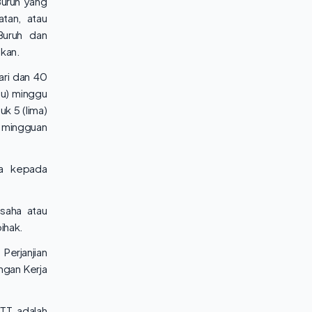
Buruh yang
atan, atau
Buruh dan
ukan.
ari dan 40
tu) minggu
uk 5 (lima)
t mingguan
ha kepada
usaha atau
ihak.
Perjanjian
ngan Kerja
WTT adalah