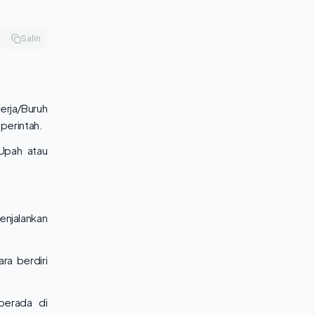
Salin
rja/Buruh
 perintah.
Upah atau
njalankan
ra berdiri
berada di