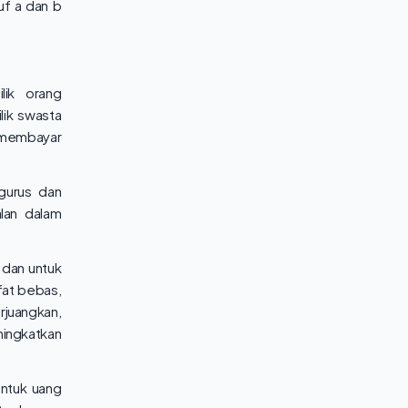
uf a dan b
lik orang
lik swasta
 membayar
gurus dan
lan dalam
, dan untuk
fat bebas,
juangkan,
ningkatkan
entuk uang