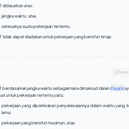
 didasarkan atas:
jangka waktu; atau
selesainya suatu pekerjaan tertentu.
tidak dapat diadakan untuk pekerjaan yang bersifat tetap.
Fokus
 berdasarkan jangka waktu sebagaimana dimaksud dalam
Pasal 4
ay
uat untuk pekerjaan tertentu yaitu:
pekerjaan yang diperkirakan penyelesaiannya dalam waktu yang tid
lama;
pekerjaan yang bersifat musiman; atau