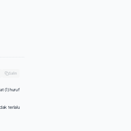
Salin
at (1) huruf
ak terlalu