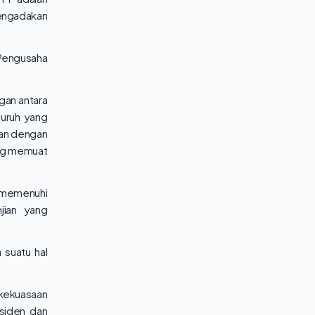
engadakan
 Pengusaha
ngan antara
Buruh yang
aan dengan
ng memuat
g memenuhi
jian yang
 suatu hal
 kekuasaan
esiden dan