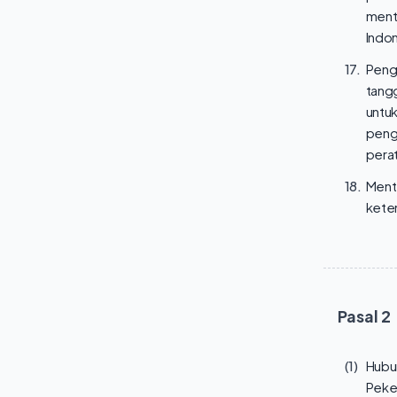
ment
Indon
17.
Peng
tang
untu
peng
pera
18.
Ment
kete
Pasal
2
(1)
Hubu
Peker