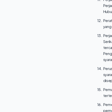
Perj
Hubun
12.
Perat
yang 
13.
Perja
Seri
terc
Peng
syara
14.
Peru
syar
dise
15.
Pemu
terte
16.
Peme
peme