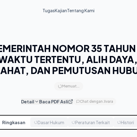
Tugas
Kajian
Tentang Kami
EMERINTAH NOMOR 35 TAHUN 
 WAKTU TERTENTU, ALIH DAYA
RAHAT, DAN PEMUTUSAN HUB
Memuat...
Detail
Baca PDF Asli
Chat dengan Jivara
Ringkasan
Dasar Hukum
Peraturan Terkait
Histori