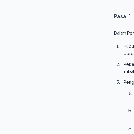
Pasal
1
Dalam Per
1.
Hubu
berda
2.
Peke
imbal
3.
Peng
a.
b.
c.