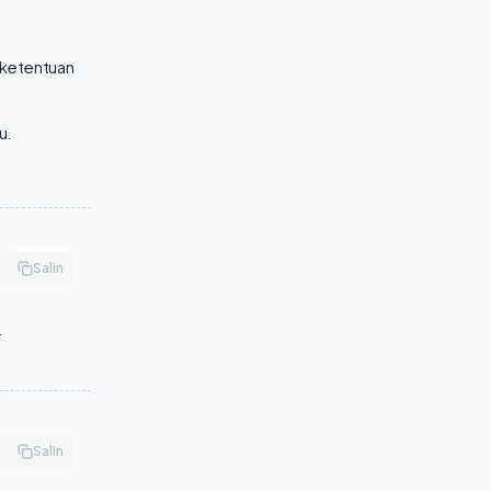
 ketentuan
u.
Salin
.
Salin