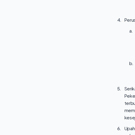
4.
Perus
a.
b.
5.
Serik
Peker
terb
memb
kesej
6.
Upah