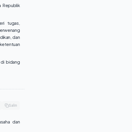
 Republik
ri tugas,
 berwenang
dikan, dan
ketentuan
 di bidang
Salin
gusaha dan