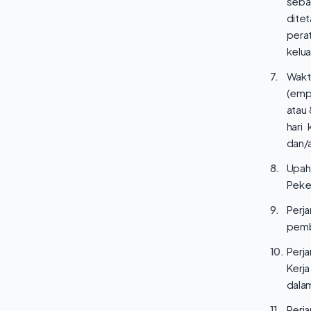
seba
dite
pera
kelua
7.
Waktu
(empa
atau 
hari
dan/a
8.
Upah
Peke
9.
Perj
pembe
10.
Perja
Kerj
dalam
11.
Perj