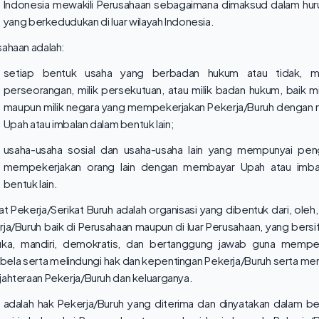
Indonesia mewakili Perusahaan sebagaimana dimaksud dalam hur
yang berkedudukan di luar wilayah Indonesia.
ahaan adalah:
setiap bentuk usaha yang berbadan hukum atau tidak, mi
perseorangan, milik persekutuan, atau milik badan hukum, baik mi
maupun milik negara yang mempekerjakan Pekerja/Buruh dengan
Upah atau imbalan dalam bentuk lain;
usaha-usaha sosial dan usaha-usaha lain yang mempunyai pen
mempekerjakan orang lain dengan membayar Upah atau imba
bentuk lain.
at Pekerja/Serikat Buruh adalah organisasi yang dibentuk dari, oleh
ja/Buruh baik di Perusahaan maupun di luar Perusahaan, yang bersi
uka, mandiri, demokratis, dan bertanggung jawab guna memper
ela serta melindungi hak dan kepentingan Pekerja/Buruh serta me
ahteraan Pekerja/Buruh dan keluarganya.
 adalah hak Pekerja/Buruh yang diterima dan dinyatakan dalam b