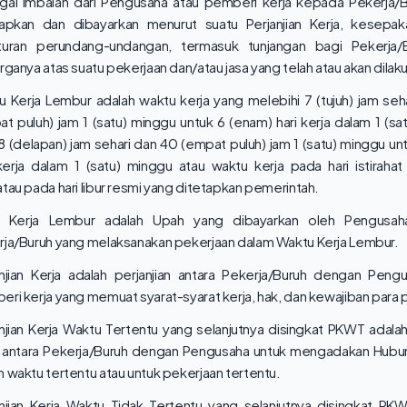
gai imbalan dari Pengusaha atau pemberi kerja kepada Pekerja/
tapkan dan dibayarkan menurut suatu Perjanjian Kerja, kesepak
turan perundang-undangan, termasuk tunjangan bagi Pekerja/
rganya atas suatu pekerjaan dan/atau jasa yang telah atau akan dilak
 Kerja Lembur adalah waktu kerja yang melebihi 7 (tujuh) jam seh
t puluh) jam 1 (satu) minggu untuk 6 (enam) hari kerja dalam 1 (sa
8 (delapan) jam sehari dan 40 (empat puluh) jam 1 (satu) minggu unt
 kerja dalam 1 (satu) minggu atau waktu kerja pada hari istiraha
tau pada hari libur resmi yang ditetapkan pemerintah.
 Kerja Lembur adalah Upah yang dibayarkan oleh Pengusa
rja/Buruh yang melaksanakan pekerjaan dalam Waktu Kerja Lembur.
anjian Kerja adalah perjanjian antara Pekerja/Buruh dengan Peng
ri kerja yang memuat syarat-syarat kerja, hak, dan kewajiban para p
njian Kerja Waktu Tertentu yang selanjutnya disingkat PKWT adalah 
a antara Pekerja/Buruh dengan Pengusaha untuk mengadakan Hubu
 waktu tertentu atau untuk pekerjaan tertentu.
anjian Kerja Waktu Tidak Tertentu yang selanjutnya disingkat PK