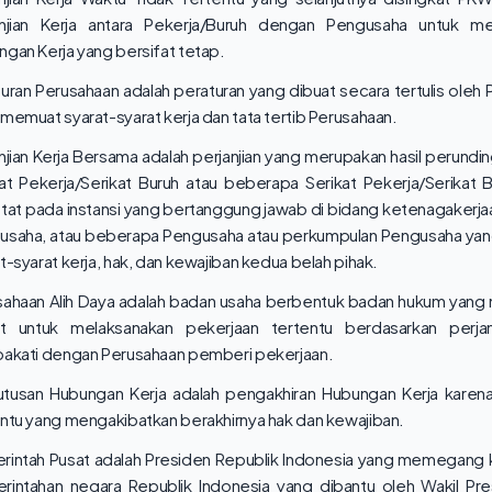
anjian Kerja antara Pekerja/Buruh dengan Pengusaha untuk m
gan Kerja yang bersifat tetap.
uran Perusahaan adalah peraturan yang dibuat secara tertulis oleh
memuat syarat-syarat kerja dan tata tertib Perusahaan.
njian Kerja Bersama adalah perjanjian yang merupakan hasil perundi
kat Pekerja/Serikat Buruh atau beberapa Serikat Pekerja/Serikat 
atat pada instansi yang bertanggung jawab di bidang ketenagakerj
usaha, atau beberapa Pengusaha atau perkumpulan Pengusaha ya
t-syarat kerja, hak, dan kewajiban kedua belah pihak.
sahaan Alih Daya adalah badan usaha berbentuk badan hukum yan
at untuk melaksanakan pekerjaan tertentu berdasarkan perjan
pakati dengan Perusahaan pemberi pekerjaan.
tusan Hubungan Kerja adalah pengakhiran Hubungan Kerja karena
ntu yang mengakibatkan berakhirnya hak dan kewajiban.
rintah Pusat adalah Presiden Republik Indonesia yang memegang
rintahan negara Republik Indonesia yang dibantu oleh Wakil Pr