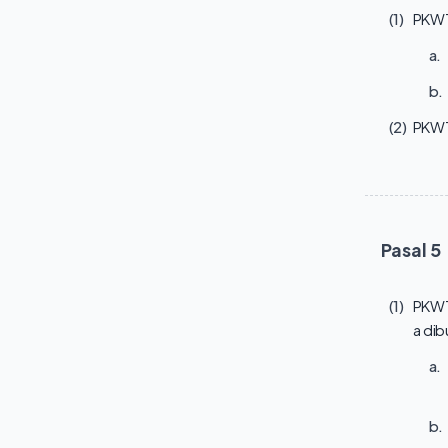
(1)
PKWT
a.
b.
(2)
PKWT 
Pasal
5
(1)
PKWT
a dib
a.
b.