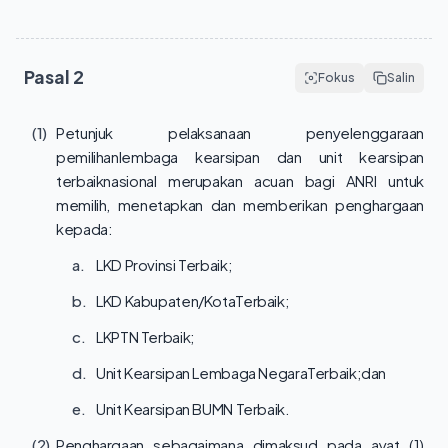
Pasal
2
Fokus
Salin
(1)
Petunjuk pelaksanaan penyelenggaraan
pemilihanlembaga kearsipan dan unit kearsipan
terbaiknasional merupakan acuan bagi ANRI untuk
memilih, menetapkan dan memberikan penghargaan
kepada:
a.
LKD Provinsi Terbaik;
b.
LKD Kabupaten/KotaTerbaik;
c.
LKPTN Terbaik;
d.
Unit Kearsipan Lembaga NegaraTerbaik;dan
e.
Unit Kearsipan BUMN Terbaik.
(2)
Penghargaan sebagaimana dimaksud pada ayat (1)