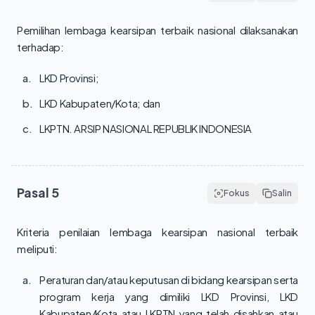
Pemilihan lembaga kearsipan terbaik nasional dilaksanakan 
terhadap:
a.
LKD Provinsi;
b.
LKD Kabupaten/Kota; dan
c.
LKPTN. ARSIP NASIONAL REPUBLIK INDONESIA
Pasal
5
Fokus
Salin
Kriteria penilaian lembaga kearsipan nasional terbaik 
meliputi:
a.
Peraturan dan/atau keputusan di bidang kearsipan serta
program kerja yang dimiliki LKD Provinsi, LKD
Kabupaten/Kota atau LKPTN yang telah disahkan atau