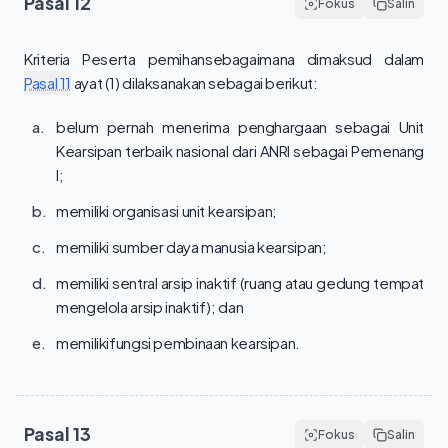
Pasal
12
Fokus
Salin
Kriteria Peserta pemihansebagaimana dimaksud dalam 
Pasal 11
 ayat (1) dilaksanakan sebagai berikut:
a.
belum pernah menerima penghargaan sebagai Unit
Kearsipan terbaik nasional dari ANRI sebagai Pemenang
I;
b.
memiliki organisasi unit kearsipan;
c.
memiliki sumber daya manusia kearsipan;
d.
memiliki sentral arsip inaktif (ruang atau gedung tempat
mengelola arsip inaktif); dan
e.
memilikifungsi pembinaan kearsipan.
Pasal
13
Fokus
Salin