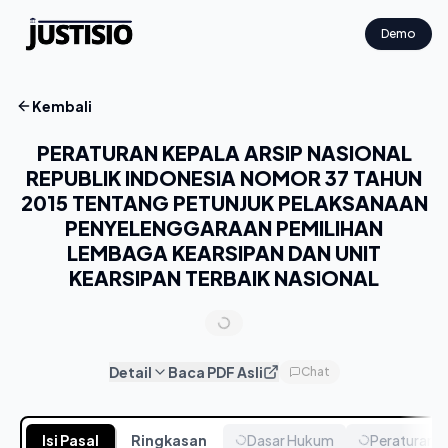
Demo
Kembali
PERATURAN KEPALA ARSIP NASIONAL
REPUBLIK INDONESIA NOMOR 37 TAHUN
2015 TENTANG PETUNJUK PELAKSANAAN
PENYELENGGARAAN PEMILIHAN
LEMBAGA KEARSIPAN DAN UNIT
KEARSIPAN TERBAIK NASIONAL
Detail
Baca PDF Asli
Chat
Isi Pasal
Ringkasan
Dasar Hukum
Peraturan T