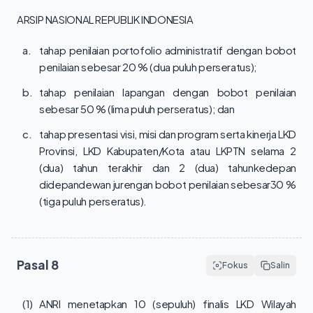
ARSIP NASIONAL REPUBLIK INDONESIA
a.
tahap penilaian portofolio administratif dengan bobot
penilaian sebesar 20 % (dua puluh perseratus);
b.
tahap penilaian lapangan dengan bobot penilaian
sebesar 50 % (lima puluh perseratus); dan
c.
tahap presentasi visi, misi dan program serta kinerja LKD
Provinsi, LKD Kabupaten/Kota atau LKPTN selama 2
(dua) tahun terakhir dan 2 (dua) tahunkedepan
didepandewan jurengan bobot penilaian sebesar30 %
(tiga puluh perseratus).
Pasal
8
Fokus
Salin
(1)
ANRI menetapkan 10 (sepuluh) finalis LKD Wilayah