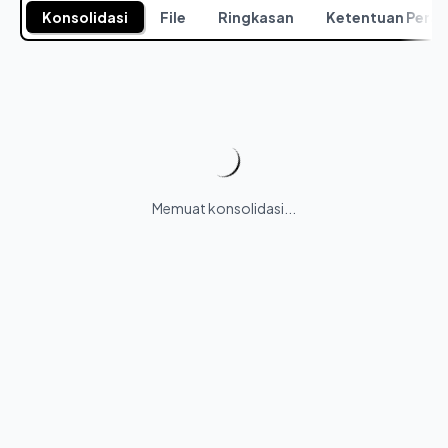
Konsolidasi
File
Ringkasan
Ketentuan Peral
Memuat konsolidasi...