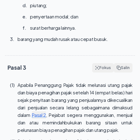
d.
piutang;
e.
penyertaan modal; dan
f.
surat berharga lainnya.
3.
barang yang mudah rusak atau cepat busuk.
Pasal
3
Fokus
Salin
(1)
Apabila Penanggung Pajak tidak melunasi utang pajak
dan biaya penagihan pajak setelah 14 (empat belas) hari
sejak penyitaan barang yang penjualannya dikecualikan
dari penjualan secara lelang sebagaimana dimaksud
dalam
Pasal 2
, Pejabat segera menggunakan, menjual
dan atau memindahbukukan barang sitaan untuk
pelunasan biaya penagihan pajak dan utang pajak.