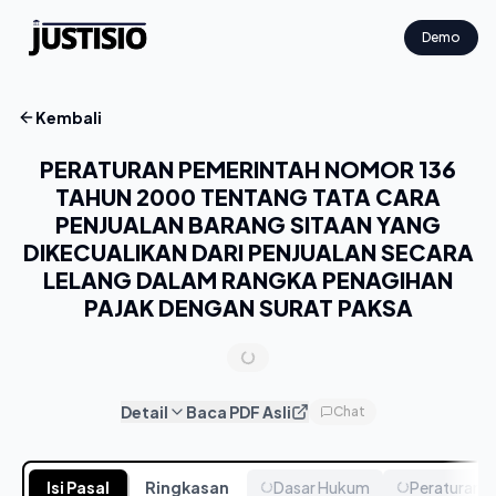
Demo
Kembali
PERATURAN PEMERINTAH NOMOR 136
TAHUN 2000 TENTANG TATA CARA
PENJUALAN BARANG SITAAN YANG
DIKECUALIKAN DARI PENJUALAN SECARA
LELANG DALAM RANGKA PENAGIHAN
PAJAK DENGAN SURAT PAKSA
Detail
Baca PDF Asli
Chat
Isi Pasal
Ringkasan
Dasar Hukum
Peraturan T