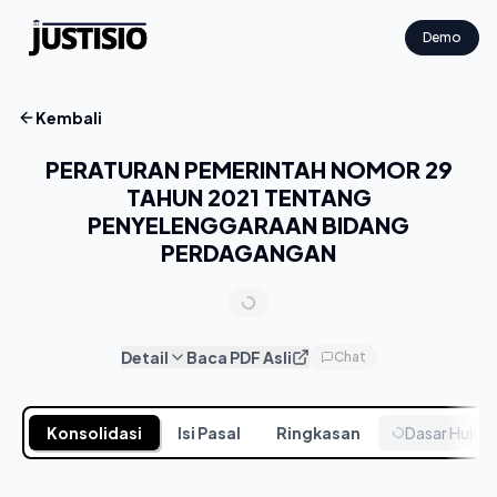
Demo
Kembali
PERATURAN PEMERINTAH NOMOR 29
TAHUN 2021 TENTANG
PENYELENGGARAAN BIDANG
PERDAGANGAN
Detail
Baca PDF Asli
Chat
Konsolidasi
Isi Pasal
Ringkasan
Dasar Huku