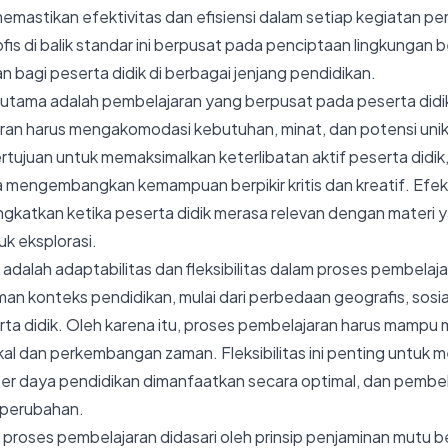
emastikan efektivitas dan efisiensi dalam setiap kegiatan pe
is di balik standar ini berpusat pada penciptaan lingkungan b
n bagi peserta didik di berbagai jenjang pendidikan.
p utama adalah pembelajaran yang berpusat pada peserta didik.
an harus mengakomodasi kebutuhan, minat, dan potensi unik s
rtujuan untuk memaksimalkan keterlibatan aktif peserta didi
a mengembangkan kemampuan berpikir kritis dan kreatif. Efekt
ngkatkan ketika peserta didik merasa relevan dengan materi y
uk eksplorasi.
 adalah adaptabilitas dan fleksibilitas dalam proses pembelaja
n konteks pendidikan, mulai dari perbedaan geografis, sosia
erta didik. Oleh karena itu, proses pembelajaran harus mampu 
kal dan perkembangan zaman. Fleksibilitas ini penting untuk me
r daya pendidikan dimanfaatkan secara optimal, dan pembel
 perubahan.
r proses pembelajaran didasari oleh prinsip penjaminan mutu be