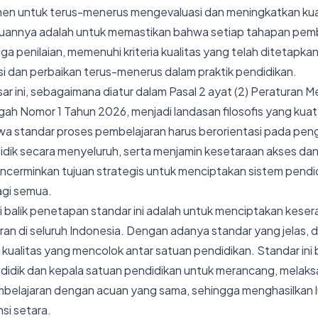
n untuk terus-menerus mengevaluasi dan meningkatkan kual
juannya adalah untuk memastikan bahwa setiap tahapan pembe
 penilaian, memenuhi kriteria kualitas yang telah ditetapkan. 
i dan perbaikan terus-menerus dalam praktik pendidikan.
sar ini, sebagaimana diatur dalam Pasal 2 ayat (2) Peraturan 
h Nomor 1 Tahun 2026, menjadi landasan filosofis yang kuat
 standar proses pembelajaran harus berorientasi pada p
idik secara menyeluruh, serta menjamin kesetaraan akses dan 
encerminkan tujuan strategis untuk menciptakan sistem pendid
agi semua.
di balik penetapan standar ini adalah untuk menciptakan kese
an di seluruh Indonesia. Dengan adanya standar yang jelas, d
s kualitas yang mencolok antar satuan pendidikan. Standar ini
didik dan kepala satuan pendidikan untuk merancang, melaks
belajaran dengan acuan yang sama, sehingga menghasilkan l
si setara.