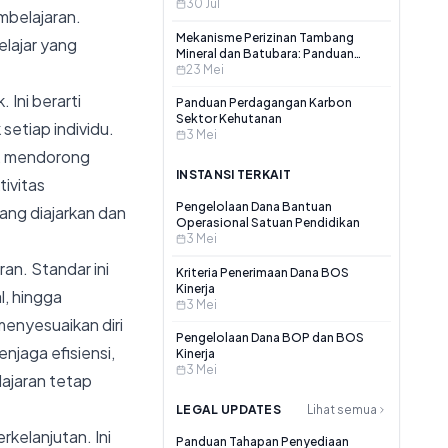
7 tahun 2026?
30 Jul
mbelajaran.
Mekanisme Perizinan Tambang
elajar yang
Mineral dan Batubara: Panduan
Berdasarkan Permen ESDM No.
23 Mei
7/2020 dan Perubahannya
 Ini berarti
Panduan Perdagangan Karbon
Sektor Kehutanan
etiap individu.
3 Mei
k, mendorong
INSTANSI TERKAIT
ivitas
Pengelolaan Dana Bantuan
ang diajarkan dan
Operasional Satuan Pendidikan
3 Mei
ran. Standar ini
Kriteria Penerimaan Dana BOS
Kinerja
l, hingga
3 Mei
menyesuaikan diri
Pengelolaan Dana BOP dan BOS
njaga efisiensi,
Kinerja
3 Mei
ajaran tetap
LEGAL UPDATES
Lihat semua
rkelanjutan. Ini
Panduan Tahapan Penyediaan