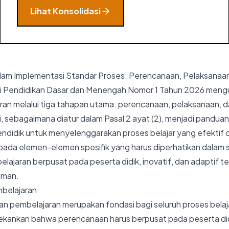
Lihat Konsolidasi
lam Implementasi Standar Proses: Perencanaan, Pelaksanaan,
i Pendidikan Dasar dan Menengah Nomor 1 Tahun 2026 mengu
an melalui tiga tahapan utama: perencanaan, pelaksanaan, da
i, sebagaimana diatur dalam Pasal 2 ayat (2), menjadi panduan
ndidik untuk menyelenggarakan proses belajar yang efektif d
pada elemen-elemen spesifik yang harus diperhatikan dalam 
ajaran berpusat pada peserta didik, inovatif, dan adaptif t
aman.
belajaran
n pembelajaran merupakan fondasi bagi seluruh proses belaj
nekankan bahwa perencanaan harus berpusat pada peserta did