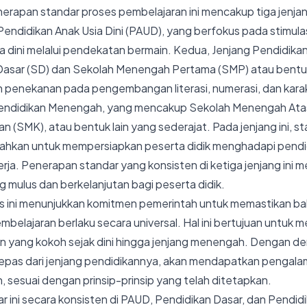
erapan standar proses pembelajaran ini mencakup tiga jenja
endidikan Anak Usia Dini (PAUD), yang berfokus pada stimul
 dini melalui pendekatan bermain. Kedua, Jenjang Pendidikan
 Dasar (SD) dan Sekolah Menengah Pertama (SMP) atau bentuk
n penekanan pada pengembangan literasi, numerasi, dan karak
Pendidikan Menengah, yang mencakup Sekolah Menengah Ata
 (SMK), atau bentuk lain yang sederajat. Pada jenjang ini, s
rahkan untuk mempersiapkan peserta didik menghadapi pendid
rja. Penerapan standar yang konsisten di ketiga jenjang ini m
 mulus dan berkelanjutan bagi peserta didik.
s ini menunjukkan komitmen pemerintah untuk memastikan b
embelajaran berlaku secara universal. Hal ini bertujuan untu
n yang kokoh sejak dini hingga jenjang menengah. Dengan dem
rlepas dari jenjang pendidikannya, akan mendapatkan pengala
n, sesuai dengan prinsip-prinsip yang telah ditetapkan.
 ini secara konsisten di PAUD, Pendidikan Dasar, dan Pendi