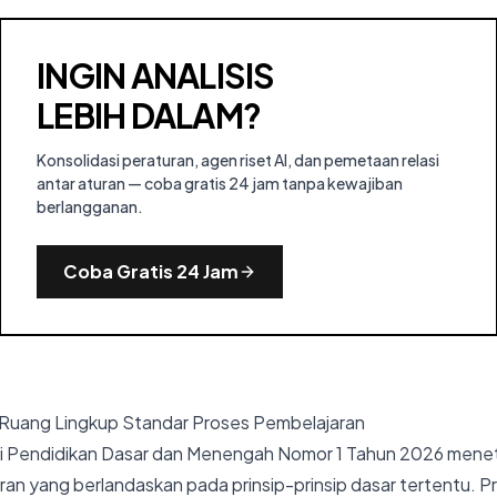
INGIN ANALISIS
LEBIH DALAM?
Konsolidasi peraturan, agen riset AI, dan pemetaan relasi
antar aturan — coba gratis 24 jam tanpa kewajiban
berlangganan.
Coba Gratis 24 Jam
n Ruang Lingkup Standar Proses Pembelajaran
i Pendidikan Dasar dan Menengah Nomor 1 Tahun 2026 mene
an yang berlandaskan pada prinsip-prinsip dasar tertentu. Prin