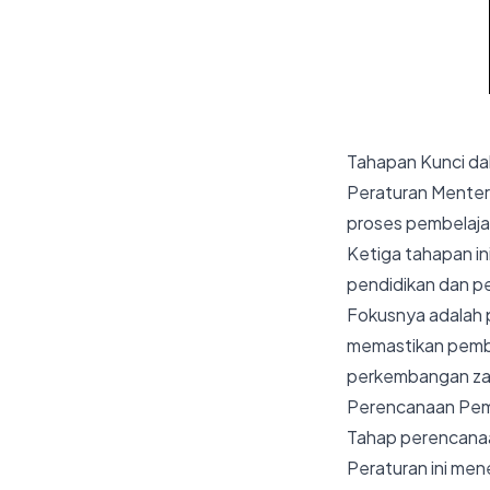
Tahapan Kunci da
Peraturan Menter
proses pembelajar
Ketiga tahapan in
pendidikan dan pe
Fokusnya adalah 
memastikan pembel
perkembangan z
Perencanaan Pem
Tahap perencanaa
Peraturan ini me