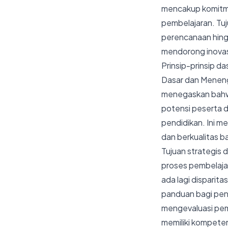
mencakup komitme
pembelajaran. Tu
perencanaan hingga
mendorong inovas
Prinsip-prinsip da
Dasar dan Menenga
menegaskan bahwa
potensi peserta d
pendidikan. Ini m
dan berkualitas b
Tujuan strategis 
proses pembelajar
ada lagi disparita
panduan bagi pen
mengevaluasi pem
memiliki kompeten