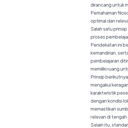
dirancang untuk m
Pemahaman filosof
optimal dan releva
Salah satu prinsi
proses pembelajar
Pendekatan ini be
kemandirian, sert
pembelajaran diti
memiliki ruang unt
Prinsip berikutnya
mengakui keragama
karakteristik pes
dengan kondisi lo
memastikan sumbe
relevan di tengah
Selain itu, standa