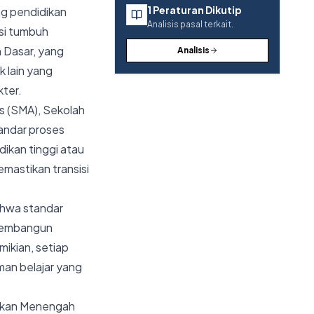
1
Peraturan Dikutip
ng pendidikan
Analisis pasal terkait.
asi tumbuh
 Dasar, yang
Analisis
 lain yang
ter.
s (SMA), Sekolah
tandar proses
ikan tinggi atau
emastikan transisi
ahwa standar
k membangun
ikian, setiap
man belajar yang
dikan Menengah