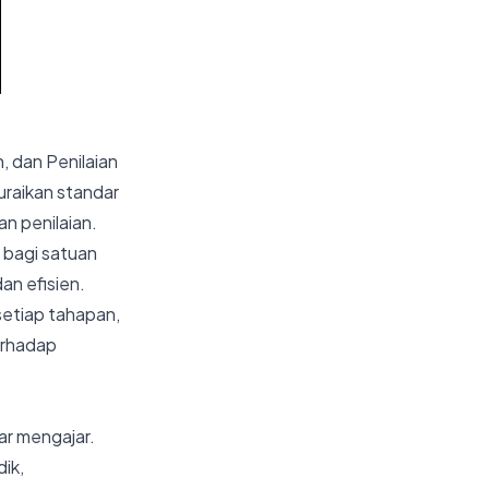
 dan Penilaian
raikan standar
n penilaian.
 bagi satuan
an efisien.
setiap tahapan,
erhadap
ar mengajar.
ik,