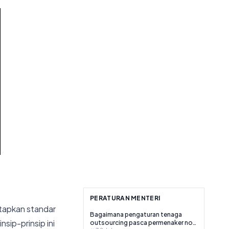
PERATURAN MENTERI
tapkan standar
Bagaimana pengaturan tenaga
sip-prinsip ini
outsourcing pasca permenaker no