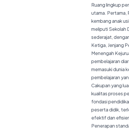
Ruang lingkup pen
utama. Pertama, P
kembang anak usia
meliputi Sekolah
sederajat, denga
Ketiga, Jenjang 
Menengah Kejuruan
pembelajaran dia
memasuki dunia ke
pembelajaran yang
Cakupan yang lua
kualitas proses p
fondasi pendidika
peserta didik, te
efektif dan efisie
Penerapan standar