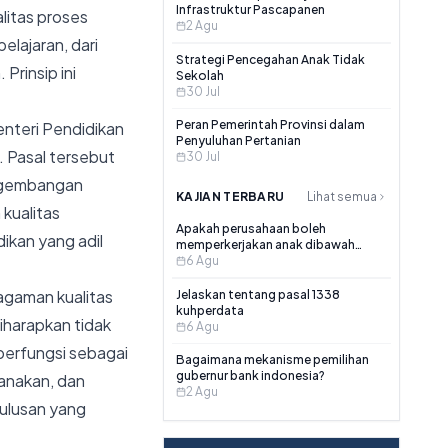
Infrastruktur Pascapanen
itas proses
2 Agu
lajaran, dari
Strategi Pencegahan Anak Tidak
Prinsip ini
Sekolah
30 Jul
Peran Pemerintah Provinsi dalam
Menteri Pendidikan
Penyuluhan Pertanian
. Pasal tersebut
30 Jul
engembangan
KAJIAN TERBARU
Lihat semua
kualitas
Apakah perusahaan boleh
ikan yang adil
memperkerjakan anak dibawah
umur?
6 Agu
ragaman kualitas
Jelaskan tentang pasal 1338
kuhperdata
iharapkan tidak
6 Agu
 berfungsi sebagai
Bagaimana mekanisme pemilihan
gubernur bank indonesia?
anakan, dan
2 Agu
ulusan yang