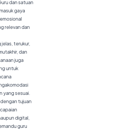
Guru dan satuan
ermasuk gaya
 emosional
ng relevan dan
elas, terukur,
mutakhir, dan
canaan juga
ng untuk
encana
mengakomodasi
n yang sesuai.
 dengan tujuan
ncapaian
aupun digital,
memandu guru