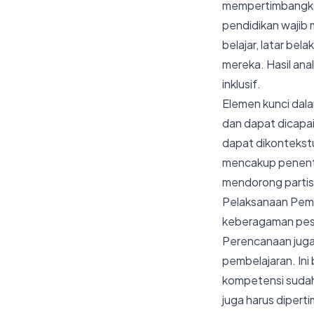
mempertimbangkan 
pendidikan wajib 
belajar, latar be
mereka. Hasil ana
inklusif.
Elemen kunci dala
dan dapat dicapai
dapat dikontekstu
mencakup penent
mendorong partis
Pelaksanaan Pemb
keberagaman pese
Perencanaan juga
pembelajaran. Ini
kompetensi sudah 
juga harus diper