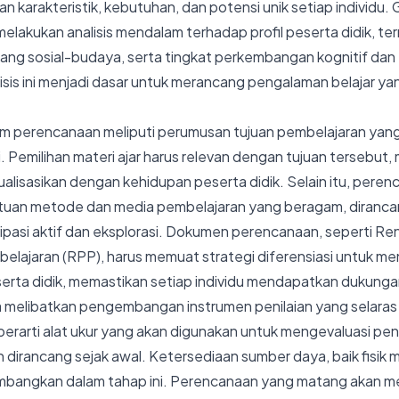
karakteristik, kebutuhan, dan potensi unik setiap individu. 
melakukan analisis mendalam terhadap profil peserta didik, t
lakang sosial-budaya, serta tingkat perkembangan kognitif dan
lisis ini menjadi dasar untuk merancang pengalaman belajar ya
m perencanaan meliputi perumusan tujuan pembelajaran yang j
. Pemilihan materi ajar harus relevan dengan tujuan tersebut, 
alisasikan dengan kehidupan peserta didik. Selain itu, peren
uan metode dan media pembelajaran yang beragam, diranca
ipasi aktif dan eksplorasi. Dokumen perencanaan, seperti R
elajaran (RPP), harus memuat strategi diferensiasi untuk 
rta didik, memastikan setiap individu mendapatkan dukunga
 melibatkan pengembangan instrumen penilaian yang selaras
 berarti alat ukur yang akan digunakan untuk mengevaluasi pe
dirancang sejak awal. Ketersediaan sumber daya, baik fisik m
timbangkan dalam tahap ini. Perencanaan yang matang akan 