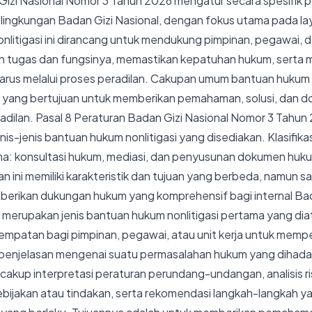
Gizi Nasional Nomor 3 Tahun 2026 mengatur secara spesifik 
lingkungan Badan Gizi Nasional, dengan fokus utama pada lay
litigasi ini dirancang untuk mendukung pimpinan, pegawai, da
n tugas dan fungsinya, memastikan kepatuhan hukum, serta
rus melalui proses peradilan. Cakupan umum bantuan hukum in
as yang bertujuan untuk memberikan pemahaman, solusi, dan 
gadilan. Pasal 8 Peraturan Badan Gizi Nasional Nomor 3 Tahun
jenis-jenis bantuan hukum nonlitigasi yang disediakan. Klasifika
ma: konsultasi hukum, mediasi, dan penyusunan dokumen hukum
an ini memiliki karakteristik dan tujuan yang berbeda, namun s
erikan dukungan hukum yang komprehensif bagi internal Bada
merupakan jenis bantuan hukum nonlitigasi pertama yang diat
mpatan bagi pimpinan, pegawai, atau unit kerja untuk mempe
penjelasan mengenai suatu permasalahan hukum yang dihadap
akup interpretasi peraturan perundang-undangan, analisis r
bijakan atau tindakan, serta rekomendasi langkah-langkah y