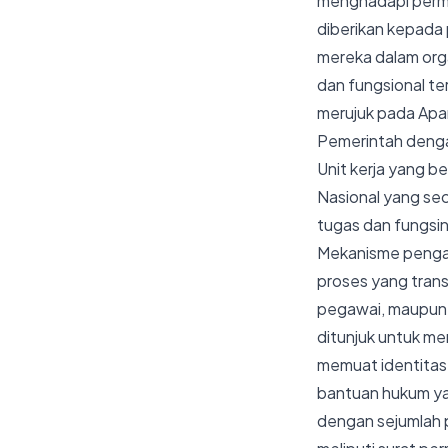
menghadapi perma
diberikan kepada 
mereka dalam orga
dan fungsional te
merujuk pada Apar
Pemerintah dengan
Unit kerja yang b
Nasional yang sec
tugas dan fungsi
Mekanisme pengaju
proses yang trans
pegawai, maupun u
ditunjuk untuk me
memuat identitas 
bantuan hukum ya
dengan sejumlah 