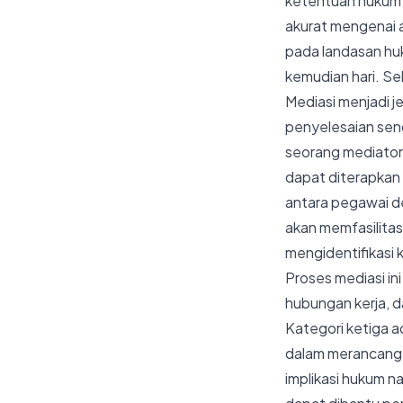
ketentuan hukum 
akurat mengenai 
pada landasan hu
kemudian hari. Se
Mediasi menjadi j
penyelesaian sen
seorang mediator 
dapat diterapkan u
antara pegawai de
akan memfasilita
mengidentifikasi 
Proses mediasi i
hubungan kerja, d
Kategori ketiga 
dalam merancang,
implikasi hukum 