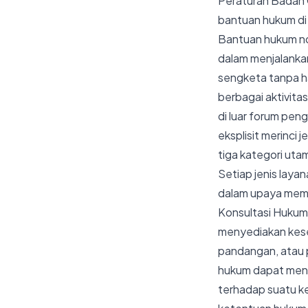
Peraturan Badan 
bantuan hukum di 
Bantuan hukum non
dalam menjalanka
sengketa tanpa ha
berbagai aktivit
di luar forum pen
eksplisit merinci 
tiga kategori uta
Setiap jenis layan
dalam upaya memb
Konsultasi Hukum 
menyediakan kese
pandangan, atau 
hukum dapat menc
terhadap suatu ke