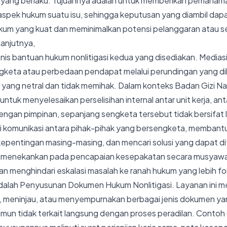
yang berlaku. Tujuannya adalah untuk memberikan pemahama
aspek hukum suatu isu, sehingga keputusan yang diambil dap
kum yang kuat dan meminimalkan potensi pelanggaran atau s
lanjutnya,
enis bantuan hukum nonlitigasi kedua yang disediakan. Medias
gketa atau perbedaan pendapat melalui perundingan yang di
yang netral dan tidak memihak. Dalam konteks Badan Gizi Nas
ntuk menyelesaikan perselisihan internal antar unit kerja, an
ngan pimpinan, sepanjang sengketa tersebut tidak bersifat li
si komunikasi antara pihak-pihak yang bersengketa, membant
kepentingan masing-masing, dan mencari solusi yang dapat d
ni menekankan pada pencapaian kesepakatan secara musyaw
an menghindari eskalasi masalah ke ranah hukum yang lebih fo
adalah Penyusunan Dokumen Hukum Nonlitigasi. Layanan ini 
 meninjau, atau menyempurnakan berbagai jenis dokumen yan
namun tidak terkait langsung dengan proses peradilan. Conto