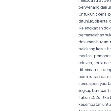
meliputi surat p
berwenang dari uni
Untuk unit kerja,
ditunjuk, disertai
Kelengkapan doku
permasalahan huk
dokumen hukum, m
belakang kasus ha
mediasi, pemohon 
relevan, serta n
diterima, unit pe
administrasi dan 
semua persyarata
lingkup bantuan h
Tahun 2026. Jika
kesempatan untuk