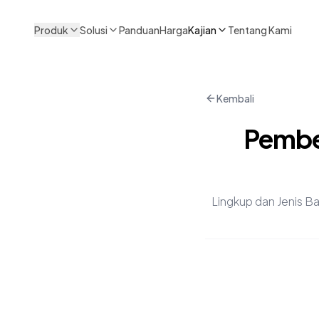
Produk
Solusi
Panduan
Harga
Kajian
Tentang Kami
Kembali
Pember
Lingkup dan Jenis B