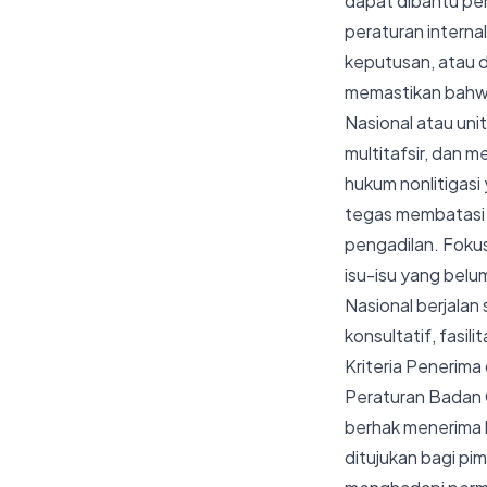
dapat dibantu pen
peraturan interna
keputusan, atau 
memastikan bahwa
Nasional atau uni
multitafsir, dan 
hukum nonlitigasi
tegas membatasi d
pengadilan. Foku
isu-isu yang belu
Nasional berjalan
konsultatif, fasil
Kriteria Penerim
Peraturan Badan G
berhak menerima b
ditujukan bagi pim