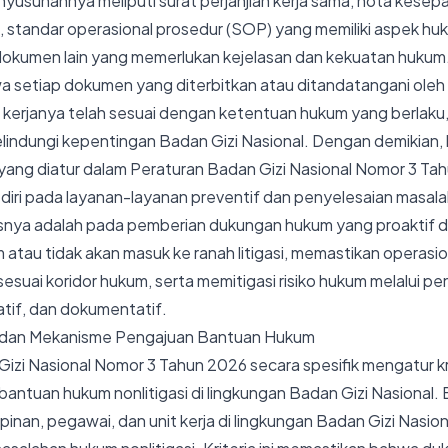
yusunannya meliputi surat perjanjian kerja sama, nota kese
l, standar operasional prosedur (SOP) yang memiliki aspek huk
dokumen lain yang memerlukan kejelasan dan kekuatan hukum.
 setiap dokumen yang diterbitkan atau ditandatangani oleh
t kerjanya telah sesuai dengan ketentuan hukum yang berlaku, 
melindungi kepentingan Badan Gizi Nasional. Dengan demikian,
 yang diatur dalam Peraturan Badan Gizi Nasional Nomor 3 Tah
iri pada layanan-layanan preventif dan penyelesaian masalah
snya adalah pada pemberian dukungan hukum yang proaktif da
m atau tidak akan masuk ke ranah litigasi, memastikan operasi
 sesuai koridor hukum, serta memitigasi risiko hukum melalui p
itatif, dan dokumentatif.
a dan Mekanisme Pengajuan Bantuan Hukum
izi Nasional Nomor 3 Tahun 2026 secara spesifik mengatur kr
antuan hukum nonlitigasi di lingkungan Badan Gizi Nasional. 
pinan, pegawai, dan unit kerja di lingkungan Badan Gizi Nasio