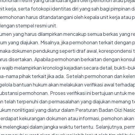
ermohonan resmi yang ditandatangani oleh pemohon atau peja
t kerja, serta fotokopi identitas diri yang sah bagi pimpinan
 permohonan harus ditandatangani oleh kepala unit kerja atau 
 dengan stempel resmi unit.
men yang harus dilampirkan mencakup semua berkas yang r
um yang diajukan. Misalnya, jika permohonan terkait dengan
aka dokumen pendukung seperti draf awal, korespondensi ter
rus disertakan. Apabila permohonan berkaitan dengan konsul
wajib melampirkan kronologi kejadian secara detail, bukti-bu
ama-nama pihak terkait jika ada. Setelah permohonan dan ke
ngelola bantuan hukum akan melakukan verifikasi awal terhad
substansi permohonan. Proses verifikasi ini bertujuan untuk 
n telah terpenuhi dan permasalahan yang diajukan memang 
ukum nonlitigasi yang diatur dalam Peraturan Badan Gizi Nasi
 terdapat kekurangan dokumen atau informasi, pemohon akan 
 melengkapi dalam jangka waktu tertentu. Selanjutnya, pe