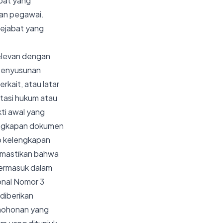
bat yang
 dan pegawai.
pejabat yang
elevan dengan
 penyusunan
kait, atau latar
tasi hukum atau
kti awal yang
lengkapan dokumen
ap kelengkapan
memastikan bahwa
termasuk dalam
onal Nomor 3
diberikan
rmohonan yang