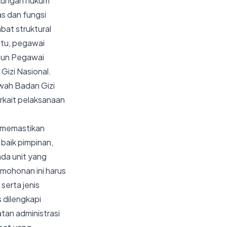
ukungan hukum
s dan fungsi
bat struktural
itu, pegawai
upun Pegawai
Gizi Nasional.
awah Badan Gizi
rkait pelaksanaan
k memastikan
baik pimpinan,
ada unit yang
rmohonan ini harus
serta jenis
 dilengkapi
tan administrasi