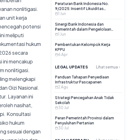
pemberian
Peraturan Bank Indonesia No.
anan nonlitigasi.
9/2025: Insentif Likuiditas
Makroprudensial untuk
1 Jun
n unit kerja
Pertumbuhan Ekonomi
Berkelanjutan
Sinergi Bank Indonesia dan
 mencegah potensi
Pemerintah dalam Pengelolaan
i meliputi
Uang Rupiah: Perencanaan,
1 Jun
Pencetakan, dan Pemusnahan
dokumentasi hukum
Pembentukan Kelompok Kerja
KPPU
 2026 secara
6 Apr
si ini mencakup
LEGAL UPDATES
Lihat semua
 nonlitigasi.
Panduan Tahapan Penyediaan
aling melengkapi
Infrastruktur Pascapanen
n Gizi Nasional.
2 Agu
ur. Layanan ini
Strategi Pencegahan Anak Tidak
Sekolah
roleh nasihat,
30 Jul
i. Konsultasi
Peran Pemerintah Provinsi dalam
isiko hukum
Penyuluhan Pertanian
30 Jul
ang sesuai dengan