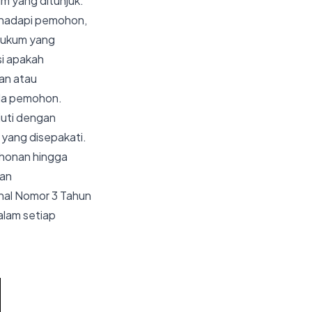
um yang ditunjuk.
ihadapi pemohon,
 hukum yang
si apakah
an atau
ada pemohon.
juti dengan
yang disepakati.
ohonan hingga
dan
onal Nomor 3 Tahun
alam setiap