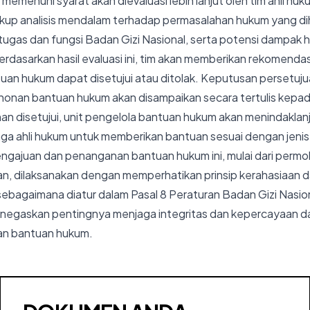
memenuhi syarat akan dievaluasi lebih lanjut oleh tim ahli huk
cakup analisis mendalam terhadap permasalahan hukum yang d
tugas dan fungsi Badan Gizi Nasional, serta potensi dampak
erdasarkan hasil evaluasi ini, tim akan memberikan rekomenda
an hukum dapat disetujui atau ditolak. Keputusan persetuju
onan bantuan hukum akan disampaikan secara tertulis kep
n disetujui, unit pengelola bantuan hukum akan menindaklan
a ahli hukum untuk memberikan bantuan sesuai dengan jenis 
engajuan dan penanganan bantuan hukum ini, mulai dari perm
n, dilaksanakan dengan memperhatikan prinsip kerahasiaan 
sebagaimana diatur dalam Pasal 8 Peraturan Badan Gizi Nasi
menegaskan pentingnya menjaga integritas dan kepercayaan d
an bantuan hukum.