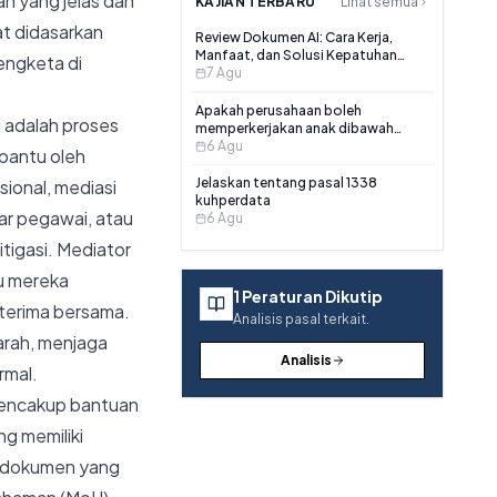
n yang jelas dan
KAJIAN TERBARU
Lihat semua
at didasarkan
Review Dokumen AI: Cara Kerja,
Manfaat, dan Solusi Kepatuhan
engketa di
Hukum Terbaik
7 Agu
Apakah perusahaan boleh
i adalah proses
memperkerjakan anak dibawah
umur?
6 Agu
bantu oleh
Jelaskan tentang pasal 1338
ional, mediasi
kuhperdata
tar pegawai, atau
6 Agu
tigasi. Mediator
u mereka
1
Peraturan Dikutip
iterima bersama.
Analisis pasal terkait.
arah, menjaga
Analisis
rmal.
mencakup bantuan
g memiliki
h dokumen yang