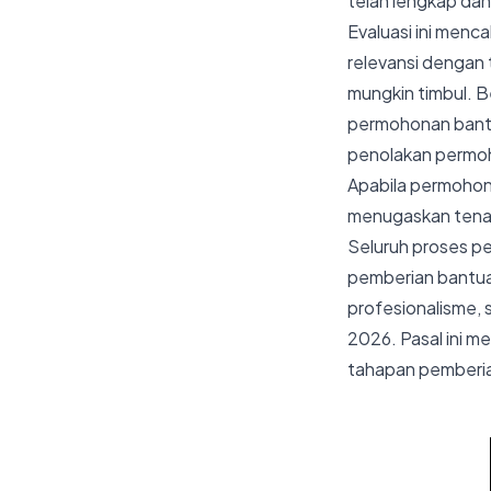
telah lengkap dan 
Evaluasi ini men
relevansi dengan 
mungkin timbul. B
permohonan bantu
penolakan permoh
Apabila permohona
menugaskan tenag
Seluruh proses p
pemberian bantua
profesionalisme, 
2026. Pasal ini 
tahapan pemberi