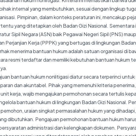
salahan hukum nonlitigasi. Kriteria ini memastikan bahwa d
pihak internal yang membutuhkan, sesuai dengan lingkup tuga
nisasi. Pimpinan, dalam konteks peraturan ini, mencakup peja
rtentu yang ditetapkan oleh Badan Gizi Nasional. Sementara 
atur Sipil Negara (ASN) baik Pegawai Negeri Sipil (PNS) ma
 Perjanjian Kerja (PPPK) yang bertugas di lingkungan Badan 
erhak menerima bantuan hukum adalah satuan organisasi di b
ara resmi terdaftar dan memiliki kebutuhan bantuan hukum te
nya.
an bantuan hukum nonlitigasi diatur secara terperinci untu
paran dan akuntabel. Pihak yang memenuhi kriteria penerima, 
nit kerja, wajib mengajukan permohonan secara tertulis kep
ngelola bantuan hukum di lingkungan Badan Gizi Nasional. Pe
pemohon, uraian singkat permasalahan hukum yang dihadapi, 
ng dibutuhkan. Pengajuan permohonan bantuan hukum harus
persyaratan administrasi dan kelengkapan dokumen. Persyara