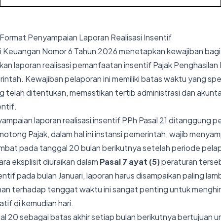
Format Penyampaian Laporan Realisasi Insentif
i Keuangan Nomor 6 Tahun 2026 menetapkan kewajiban bag
n laporan realisasi pemanfaatan insentif Pajak Penghasilan 
ntah. Kewajiban pelaporan ini memiliki batas waktu yang spe
telah ditentukan, memastikan tertib administrasi dan akunta
ntif.
mpaian laporan realisasi insentif PPh Pasal 21 ditanggung p
otong Pajak, dalam hal ini instansi pemerintah, wajib menyam
ambat pada tanggal 20 bulan berikutnya setelah periode pelap
ra eksplisit diuraikan dalam
Pasal 7 ayat (5)
peraturan terseb
sentif pada bulan Januari, laporan harus disampaikan paling la
an terhadap tenggat waktu ini sangat penting untuk menghin
tif di kemudian hari.
 20 sebagai batas akhir setiap bulan berikutnya bertujuan 