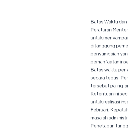
Batas Waktu dan 
Peraturan Menter
untuk menyampaika
ditanggung pemeri
penyampaian yang 
pemanfaatan inse
Batas waktu penya
secara tegas. Pem
tersebut paling l
Ketentuan ini seca
untuk realisasi in
Februari. Kepatuh
masalah administra
Penetapan tanggal