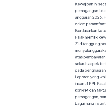
Kewajiban ini sec
pemagangan lulus
anggaran 2026. Fo
dalam pemanfaatan
Berdasarkan ket
Pajak memiliki ke
21 ditanggung pem
menyelenggarakan
atas pembayaran 
seluruh aspek ter
pada penghasila
Laporan yang waj
insentif PPh Pasa
konkret dan faktu
pemagangan, namu
bagaimana insent