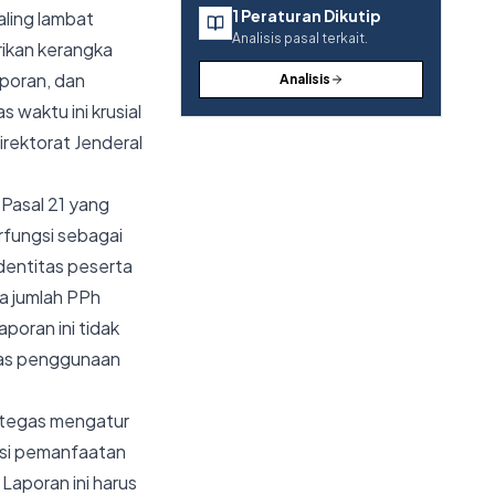
1
Peraturan Dikutip
ling lambat
Analisis pasal terkait.
rikan kerangka
poran, dan
Analisis
waktu ini krusial
rektorat Jenderal
Pasal 21 yang
rfungsi sebagai
identitas peserta
a jumlah PPh
poran ini tidak
itas penggunaan
 tegas mengatur
asi pemanfaatan
Laporan ini harus