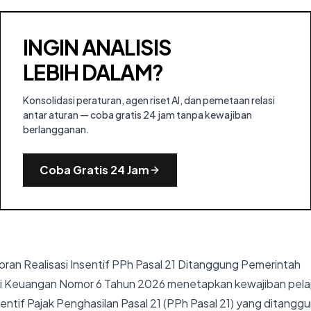
INGIN ANALISIS
LEBIH DALAM?
Konsolidasi peraturan, agen riset AI, dan pemetaan relasi
antar aturan — coba gratis 24 jam tanpa kewajiban
berlangganan.
Coba Gratis 24 Jam
ran Realisasi Insentif PPh Pasal 21 Ditanggung Pemerintah
i Keuangan Nomor 6 Tahun 2026 menetapkan kewajiban pel
nsentif Pajak Penghasilan Pasal 21 (PPh Pasal 21) yang ditang