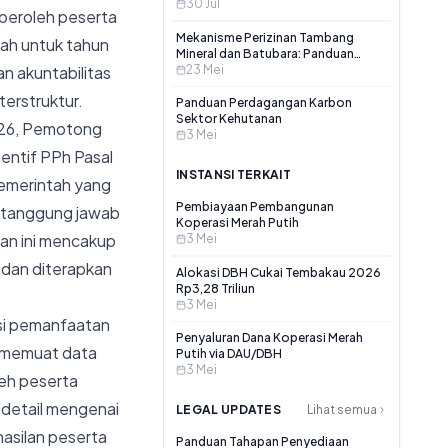
7 tahun 2026?
30 Jul
iperoleh peserta
Mekanisme Perizinan Tambang
ah untuk tahun
Mineral dan Batubara: Panduan
n akuntabilitas
Berdasarkan Permen ESDM No.
23 Mei
7/2020 dan Perubahannya
erstruktur.
Panduan Perdagangan Karbon
Sektor Kehutanan
026, Pemotong
3 Mei
entif PPh Pasal
INSTANSI TERKAIT
pemerintah yang
Pembiayaan Pembangunan
rtanggung jawab
Koperasi Merah Putih
an ini mencakup
3 Mei
n dan diterapkan
Alokasi DBH Cukai Tembakau 2026
Rp3,28 Triliun
3 Mei
asi pemanfaatan
Penyaluran Dana Koperasi Merah
us memuat data
Putih via DAU/DBH
3 Mei
leh peserta
 detail mengenai
LEGAL UPDATES
Lihat semua
asilan peserta
Panduan Tahapan Penyediaan