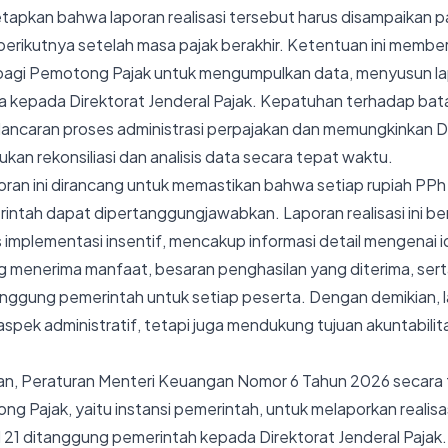
apkan bahwa laporan realisasi tersebut harus disampaikan pa
berikutnya setelah masa pajak berakhir. Ketentuan ini membe
 bagi Pemotong Pajak untuk mengumpulkan data, menyusun la
epada Direktorat Jenderal Pajak. Kepatuhan terhadap batas 
ancaran proses administrasi perpajakan dan memungkinkan Di
kan rekonsiliasi dan analisis data secara tepat waktu.
an ini dirancang untuk memastikan bahwa setiap rupiah PPh 
ntah dapat dipertanggungjawabkan. Laporan realisasi ini be
s implementasi insentif, mencakup informasi detail mengenai 
menerima manfaat, besaran penghasilan yang diterima, sert
anggung pemerintah untuk setiap peserta. Dengan demikian, la
spek administratif, tetapi juga mendukung tujuan akuntabil
an, Peraturan Menteri Keuangan Nomor 6 Tahun 2026 secara
g Pajak, yaitu instansi pemerintah, untuk melaporkan realis
l 21 ditanggung pemerintah kepada Direktorat Jenderal Pajak. 