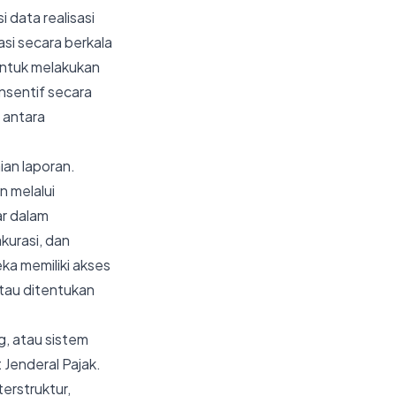
data realisasi
asi secara berkala
untuk melakukan
nsentif secara
n antara
ian laporan.
n melalui
ar dalam
kurasi, dan
a memiliki akses
tau ditentukan
g, atau sistem
 Jenderal Pajak.
erstruktur,