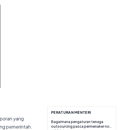
PERATURAN MENTERI
aporan yang
Bagaimana pengaturan tenaga
gung pemerintah.
outsourcing pasca permenaker no