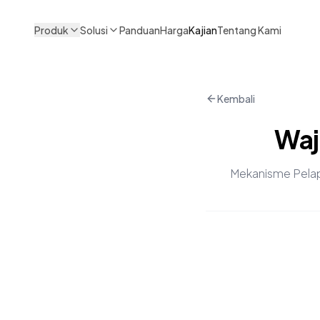
Produk
Solusi
Panduan
Harga
Kajian
Tentang Kami
Kembali
Waji
Mekanisme Pelapo