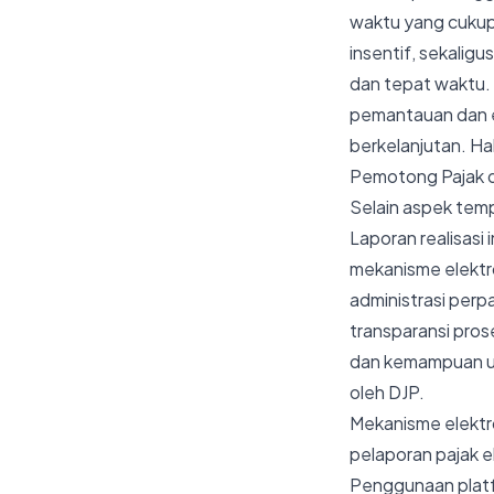
waktu yang cukup
insentif, sekalig
dan tepat waktu.
pemantauan dan e
berkelanjutan. Hal
Pemotong Pajak 
Selain aspek temp
Laporan realisasi
mekanisme elektr
administrasi perp
transparansi pro
dan kemampuan un
oleh DJP.
Mekanisme elektro
pelaporan pajak e
Penggunaan platfo