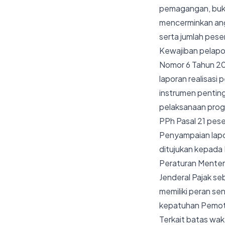
pemagangan, bukan
mencerminkan ang
serta jumlah pes
Kewajiban pelapor
Nomor 6 Tahun 2
laporan realisasi
instrumen pentin
pelaksanaan prog
PPh Pasal 21 pes
Penyampaian lapor
ditujukan kepada D
Peraturan Menter
Jenderal Pajak seb
memiliki peran se
kepatuhan Pemoto
Terkait batas wak