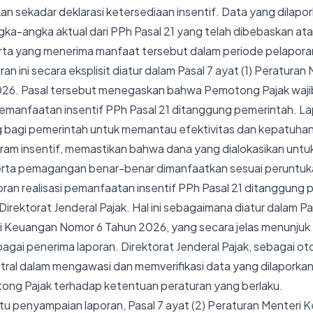
 sekadar deklarasi ketersediaan insentif. Data yang dilapor
ka-angka aktual dari PPh Pasal 21 yang telah dibebaskan at
erta yang menerima manfaat tersebut dalam periode pelapora
an ini secara eksplisit diatur dalam Pasal 7 ayat (1) Peratura
026. Pasal tersebut menegaskan bahwa Pemotong Pajak waj
 pemanfaatan insentif PPh Pasal 21 ditanggung pemerintah. Lap
g bagi pemerintah untuk memantau efektivitas dan kepatuha
ram insentif, memastikan bahwa dana yang dialokasikan un
erta pemagangan benar-benar dimanfaatkan sesuai peruntuk
an realisasi pemanfaatan insentif PPh Pasal 21 ditanggung 
irektorat Jenderal Pajak. Hal ini sebagaimana diatur dalam Pas
i Keuangan Nomor 6 Tahun 2026, yang secara jelas menunjuk 
agai penerima laporan. Direktorat Jenderal Pajak, sebagai oto
ntral dalam mengawasi dan memverifikasi data yang dilaporka
ng Pajak terhadap ketentuan peraturan yang berlaku.
tu penyampaian laporan, Pasal 7 ayat (2) Peraturan Menteri