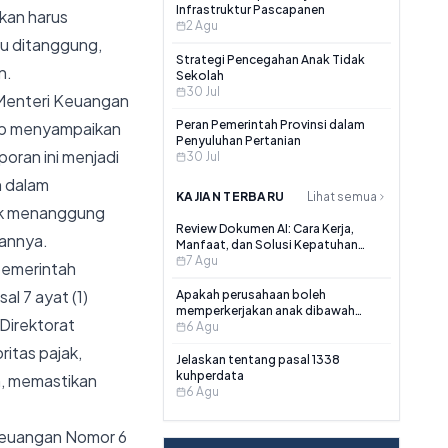
Infrastruktur Pascapanen
kan harus
2 Agu
au ditanggung,
Strategi Pencegahan Anak Tidak
n.
Sekolah
30 Jul
n Menteri Keuangan
Peran Pemerintah Provinsi dalam
ib menyampaikan
Penyuluhan Pertanian
oran ini menjadi
30 Jul
n dalam
KAJIAN TERBARU
Lihat semua
tuk menanggung
Review Dokumen AI: Cara Kerja,
annya.
Manfaat, dan Solusi Kepatuhan
Hukum Terbaik
7 Agu
pemerintah
al 7 ayat (1)
Apakah perusahaan boleh
memperkerjakan anak dibawah
Direktorat
umur?
6 Agu
ritas pajak,
Jelaskan tentang pasal 1338
kuhperdata
n, memastikan
6 Agu
 Keuangan Nomor 6