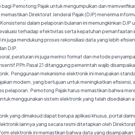
 bagi Pemotong Pajak untuk mengumpulkan dan memverifikasi 
us memastikan Direktorat Jenderal Pajak (DJP) menerima inform
 Konsistensi dalam pelaporan bulanan ini memungkinkan DJP 
valuasi terhadap efektivitas serta kepatuhan pemanfaatan i
 ini juga mendukung proses rekonsiliasi data yang lebih efisie
dan DJP.
oral, peraturan ini juga merinci format dan metode penyampa
 insentif PPh Pasal 21 ditanggung pemerintah wajib disampaika
onik. Penggunaan mekanisme elektronik ini merupakan stand
ajakan modern, yang bertujuan untuk meningkatkan efisiensi, a
ses pelaporan. Pemotong Pajak harus memastikan bahwa merek
tuk menggunakan sistem elektronik yang telah disediakan a
nik yang dimaksud dapat berupa aplikasi khusus, portal darin
lektronik lainnya yang secara resmi ditetapkan oleh Direktorat
rm elektronik ini memastikan bahwa data yang disampaikan t