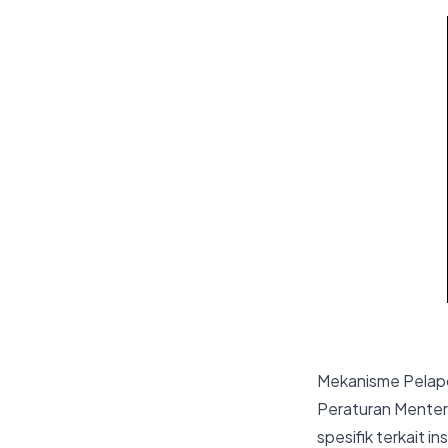
Mekanisme Pelapo
Peraturan Menter
spesifik terkait i