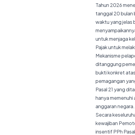
Tahun 2026 menet
tanggal 20 bulan 
waktu yang jelas
menyampaikannya k
untuk menjaga kel
Pajak untuk melaku
Mekanisme pelapor
ditanggung pemeri
bukti konkret ata
pemagangan yang 
Pasal 21 yang dit
hanya memenuhi a
anggaran negara.
Secara keseluruh
kewajiban Pemoton
insentif PPh Pasa