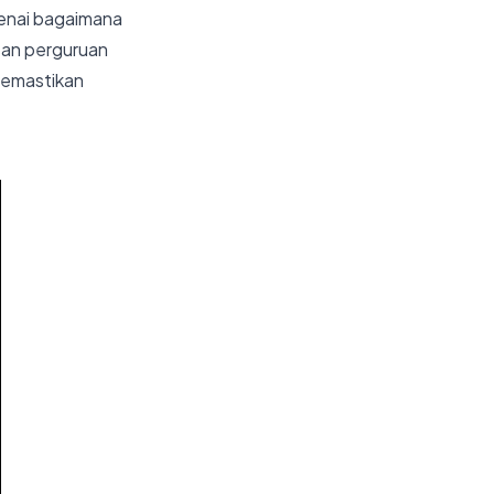
genai bagaimana
san perguruan
 memastikan