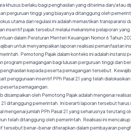
ara khusus berlaku bagi penghasilan yang diterima dan/atau d
an perguruan tinggi yang biayanya ditanggung oleh pemerint
kus utama dari regulasi ini adalah memastikan transparansi da
 insentif pajak tersebut melalui mekanisme pelaporan yang t
entuan dalam Peraturan Menteri Keuangan Nomor 6 Tahun 2
wajiban untuk menyampaikan laporan realisasi pemanfaatan ins
erintah. Pemotong Pajak dalam konteks ini adalah instansi 
 program pemagangan bagi lulusan perguruan tinggi dan be
penghasilan kepada peserta pemagangan tersebut. Kewajib
kait penggunaan insentif PPh Pasal 21 yang telah dialokasika
n peserta pemagangan.
ib disampaikan oleh Pemotong Pajak adalah mengenai realis
l 21 ditanggung pemerintah. Ini berarti laporan tersebut har
al mengenai jumlah PPh Pasal 21 yang seharusnya terutang o
n telah ditanggung oleh pemerintah. Realisasi ini mencakup
if tersebut benar-benar diterapkan dalam pembayaran pengh