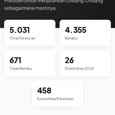
Presiden untuk menjalankan Undang-Undang
sebagaimana mestinya.
5.031
4.355
Total Peraturan
Berlaku
671
26
Tidak Berlaku
Diterbitkan 2026
458
Konsolidasi Peraturan